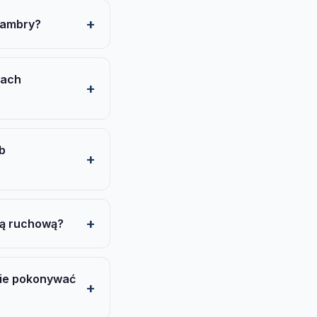
hambry?
kach
b
ią ruchową?
nie pokonywać