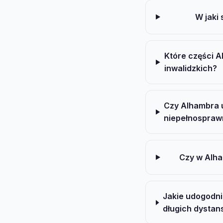
W jaki
Które części A
inwalidzkich?
Czy Alhambra 
niepełnospra
Czy w Alha
Jakie udogodni
długich dysta