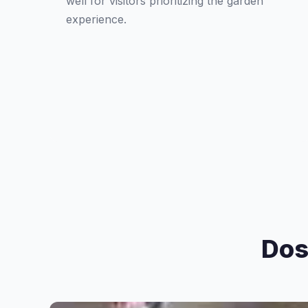
well for visitors prioritizing the garden
experience.
Dos