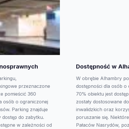
ełnosprawnych
Dostępność w Alh
rkingu,
W obrębie Alhambry pod
rkingowe przeznaczone
dostępności dla osób o
że pomieścić 360
70% obiektu jest dostęp
a osób o ograniczonej
zostały dostosowane do
sów. Parking znajduje
inwalidzkich oraz korz
 dostęp do zabytku.
poruszanie się. Niektóre
ostępne w zależności od
Pałaców Nasrydów, pozo