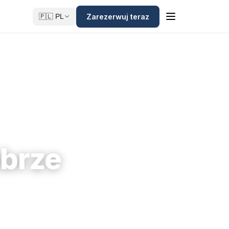
Zarezerwuj teraz
🇵🇱 PL
brze